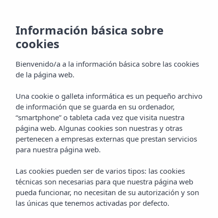
Información básica sobre
RESERVAR AHORA
cookies
Bienvenido/a a la información básica sobre las cookies
de la página web.
Una cookie o galleta informática es un pequeño archivo
de información que se guarda en su ordenador,
“smartphone” o tableta cada vez que visita nuestra
página web. Algunas cookies son nuestras y otras
pertenecen a empresas externas que prestan servicios
Eventos y
Bodas y
Espacios con encanto para cada
para nuestra página web.
Inicio
bodas
celebraciones
momento de tu boda
Espacios con encanto
Las cookies pueden ser de varios tipos: las cookies
técnicas son necesarias para que nuestra página web
pueda funcionar, no necesitan de su autorización y son
ESPACIOS CON
las únicas que tenemos activadas por defecto.