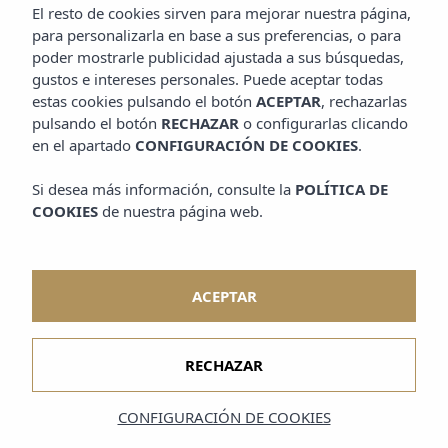
ENCANTO PARA
El resto de cookies sirven para mejorar nuestra página,
para personalizarla en base a sus preferencias, o para
CADA MOMENTO DE
poder mostrarle publicidad ajustada a sus búsquedas,
gustos e intereses personales. Puede aceptar todas
TU BODA
estas cookies pulsando el botón
ACEPTAR
, rechazarlas
pulsando el botón
RECHAZAR
o configurarlas clicando
en el apartado
CONFIGURACIÓN DE COOKIES
.
Cada rincón se transforma con la ayuda de nuestro equipo y
Si desea más información, consulte la
POLÍTICA DE
proveedores locales para reflejar el estilo de cada pareja: rústico, boho,
COOKIES
de nuestra página web.
elegante o minimalista.
Can Lluc ofrece distintos espacios que se
adaptan a cada fase del evento.
ACEPTAR
RECHAZAR
Descúbrelos a continuación nuestros favoritos.
Espacios para bodas en
CONFIGURACIÓN DE COOKIES