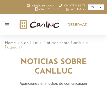
info@canlluc.com
+34 971 19 86 73
ES
+34 609 30 09 38
WhatsApp
RESERVAR
Home
»
Can Lluc
»
Noticias sobre Canlluc
»
Página 17
NOTICIAS SOBRE
CANLLUC
Apariciones en medios de comunicación.