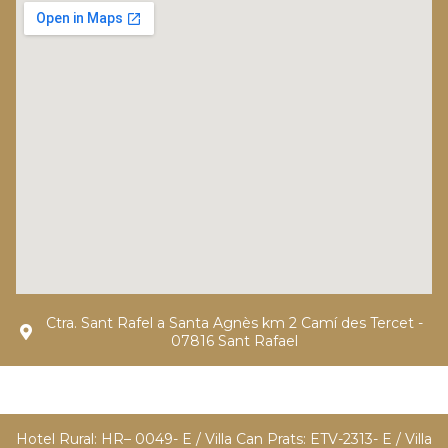
Ctra. Sant Rafel a Santa Agnès km 2 Camí des Tercet -
07816 Sant Rafael
Hotel Rural: HR– 0049- E / Villa Can Prats: ETV-2313- E / Villa