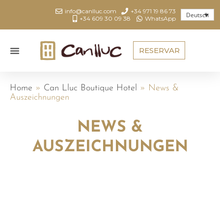
info@canlluc.com
+34 971 19 86 73
Deutsch
+34 609 30 09 38
WhatsApp
RESERVAR
Home
»
Can Lluc Boutique Hotel
»
News &
Auszeichnungen
NEWS &
AUSZEICHNUNGEN