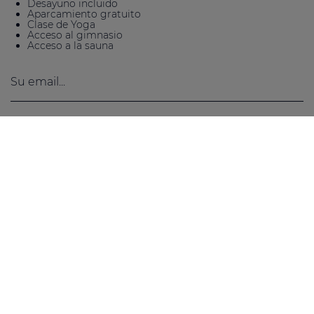
Desayuno incluido
Aparcamiento gratuito
Clase de Yoga
Acceso al gimnasio
Acceso a la sauna
CAN GASPARO SL le informa que los datos se tratan para el
envío de comunicaciones de productos o servicios.
Derechos : acceso, rectificación, portabilidad, supresión,
limitación y oposición
Más información:
Información legal sobre publicidad
Estoy de acuerdo con los
Términos y condiciones
.