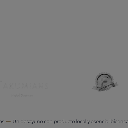
OCUPACIÓN
CÓDIG
2 Adultos + 0 Niños
os
Un desayuno con producto local y esencia ibicenc