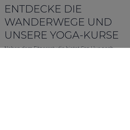
ENTDECKE DIE
WANDERWEGE UND
UNSERE YOGA-KURSE
Neben dem Fitnessstudio bietet Can Lluc noch
weitere Möglichkeiten, aktiv zu bleiben. Wir haben
einen privaten 900 Meter langen Wanderweg auf
dem Anwesen, der sich ideal für Spaziergänge oder
Joggen eignet. Der Weg führt durch ein bewaldetes
Gebiet und bietet atemberaubende Ausblicke auf
l'Atalaya de Sant Josep und die Bucht von San
Antonio. Entlang des Weges gibt es
Picknickbereiche, in denen du dich ausruhen und
die Aussicht genießen kannst.