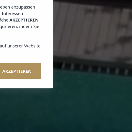
lieben anzupassen
 Interessen
läche
AKZEPTIEREN
igurieren, indem Sie
auf unserer Website.
AKZEPTIEREN