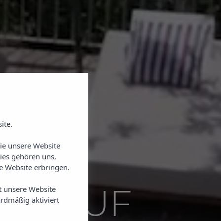
ite.
Sie unsere Website
ies gehören uns,
 Website erbringen.
HE AUF
t unsere Website
rdmäßig aktiviert