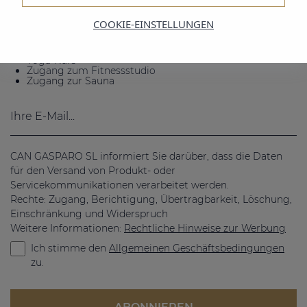
bekommst du...
COOKIE-EINSTELLUNGEN
Late check-out
Frühstück inklusive
Kostenloser Parkplatz
Yoga-Kurs
Zugang zum Fitnessstudio
Zugang zur Sauna
CAN GASPARO SL informiert Sie darüber, dass die Daten
für den Versand von Produkt- oder
Servicekommunikationen verarbeitet werden.
Rechte: Zugang, Berichtigung, Übertragbarkeit, Löschung,
Einschränkung und Widerspruch
Weitere Informationen:
Rechtliche Hinweise zur Werbung
Ich stimme den
Allgemeinen Geschäftsbedingungen
zu.