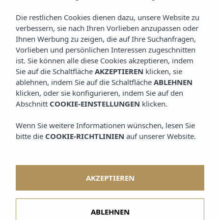
LOS HIJOS VAN
Die restlichen Cookies dienen dazu, unsere Website zu
RELACIONADOS EN LA
verbessern, sie nach Ihren Vorlieben anzupassen oder
Ihnen Werbung zu zeigen, die auf Ihre Suchanfragen,
SECCIÓN RELATED SECTION,
Vorlieben und persönlichen Interessen zugeschnitten
HERMANO DE ESTA
ist. Sie können alle diese Cookies akzeptieren, indem
Sie auf die Schaltfläche
AKZEPTIEREN
klicken, sie
ablehnen, indem Sie auf die Schaltfläche
ABLEHNEN
klicken, oder sie konfigurieren, indem Sie auf den
Abschnitt
COOKIE-EINSTELLUNGEN
klicken.
Wenn Sie weitere Informationen wünschen, lesen Sie
bitte die
COOKIE-RICHTLINIEN
auf unserer Website.
WERDE MITGLIED
Nur durch die Registrierung erhältst du einen
AKZEPTIEREN
zusätzlichen 5% Rabatt auf deine Buchung.
Erhalte unsere exklusiven Angebote früher als alle
anderen.
ABLEHNEN
Und zusätzlich, wenn du über unsere Website buchst,