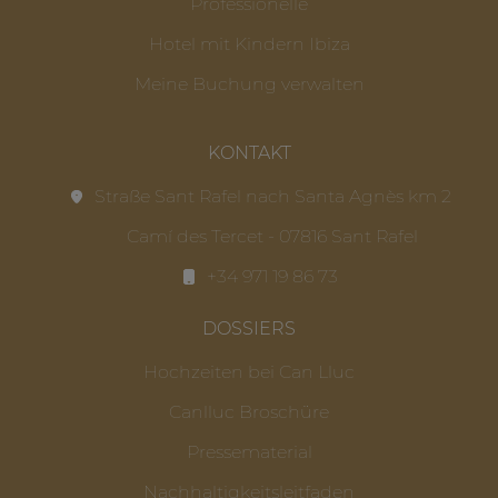
Professionelle
Hotel mit Kindern Ibiza
Meine Buchung verwalten
KONTAKT
Straße Sant Rafel nach Santa Agnès km 2
Camí des Tercet - 07816 Sant Rafel
+34 971 19 86 73
DOSSIERS
Hochzeiten bei Can Lluc
Canlluc Broschüre
Pressematerial
Nachhaltigkeitsleitfaden