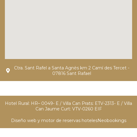
Ctra. Sant Rafel a Santa Agnès km 2 Camí des Tercet -
07816 Sant Rafael
Hotel Rural: HR– 0049- E / Villa Can Prats: ETV-2313- E / Villa
Can Jaume Curt: VTV-0260 EIF
Diseño web y motor de reservas hoteles
Neobookings