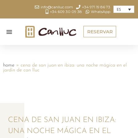
info@canlluc.com
+34 971 19 86 73
ES
+34 609 30 09 38
WhatsApp
RESERVAR
home
»
cena de san juan en ibiza: una noche mágica en el
jardín de can lluc
CENA DE SAN JUAN EN IBIZA:
UNA NOCHE MÁGICA EN EL