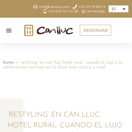
info@canlluc.com
+34 971 19 86 73
ES
+34 609 30 09 38
WhatsApp
RESERVAR
home
»
‘restyling’ en can lluc hotel rural: cuando el lujo y la
sofisticación conviven en la ibiza más rústica y rural
‘RESTYLING’ EN CAN LLUC
HOTEL RURAL: CUANDO EL LUJO