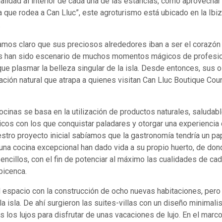
alidad al interior de cada una de las estancias, como aprovecha
a que rodea a Can Lluc”, este agroturismo está ubicado en la Ibiz
.
amos claro que sus preciosos alrededores iban a ser el corazón 
nes han sido escenario de muchos momentos mágicos de profesio
que plasmar la belleza singular de la isla. Desde entonces, sus o
ación natural que atrapa a quienes visitan Can Lluc Boutique Coun
 cocinas se basa en la utilización de productos naturales, saluda
únicos con los que conquistar paladares y otorgar una experiencia
stro proyecto inicial sabíamos que la gastronomía tendría un pa
una cocina excepcional han dado vida a su propio huerto, de don
encillos, con el fin de potenciar al máximo las cualidades de c
bicenca.
l espacio con la construcción de ocho nuevas habitaciones, per
a isla. De ahí surgieron las suites-villas con un diseño minimalis
s los lujos para disfrutar de unas vacaciones de lujo. En el mar