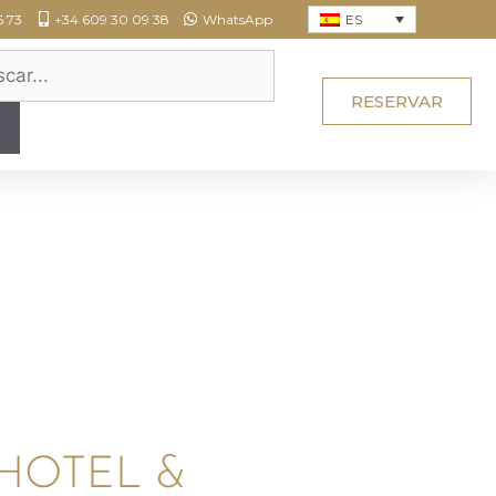
ES
6 73
+34 609 30 09 38
WhatsApp
RESERVAR
HOTEL &