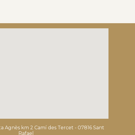
nta Agnès km 2 Camí des Tercet - 07816 Sant
Rafael