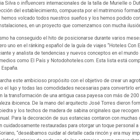
ia Silva o
influencers
internacionales de la talla de Murielle o D
cción del establecimiento, compuesta por el matrimonio formad
po hemos volcado todos nuestros sueños y los hemos podido com
nstalaciones, en un proyecto que comenzamos con mucha ilusión 
ismo ha conseguido el hito de posicionarse durante varios meses
ro uno en el ránking español de la guía de viajes “Hoteles Con E
nciante y analista de tendencias y nuevos conceptos en el mundo
n medios como El País y Notodohoteles.com. Esta lista está com
 España.
rcha este ambicioso propósito con el objetivo de crear un agrot
ado el lujo y todas las comodidades necesarias para convertirlo en
n la transformación de una antigua casa payesa con más de 200
aleza ibicenca. De la mano del arquitecto José Torres dieron for
iedra y los techos de madera de sabina originales que recogen t
manual. Para la decoración de sus estancias contaron con muchas
on cuidadosamente restauradas para otorgar un toque personal 
oriano, “deseábamos cuidar al detalle cada rincón y era muy imp