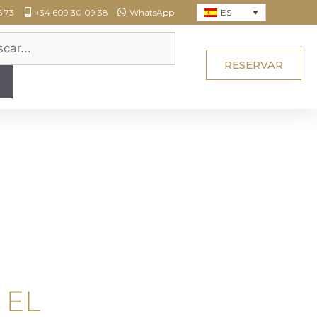
ES
6 73
+34 609 30 09 38
WhatsApp
RESERVAR
 EL