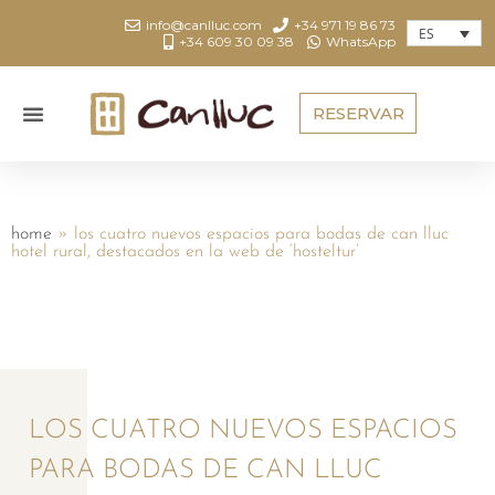
info@canlluc.com
+34 971 19 86 73
ES
+34 609 30 09 38
WhatsApp
RESERVAR
home
»
los cuatro nuevos espacios para bodas de can lluc
hotel rural, destacados en la web de ‘hosteltur’
LOS CUATRO NUEVOS ESPACIOS
PARA BODAS DE CAN LLUC