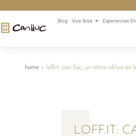
Blog
Vive Ibiza
Experiencias En
home
»
loff.it: can lluc, un retiro idílico e
LOFF.IT: 