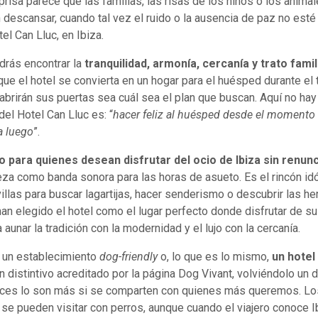
sa parece que las familias, las risas de los niños o los animal
descansar, cuando tal vez el ruido o la ausencia de paz no esté 
el Can Lluc, en Ibiza.
drás encontrar la
tranquilidad, armonía, cercanía y trato fami
que el hotel se convierta en un hogar para el huésped durante e
 abrirán sus puertas sea cuál sea el plan que buscan. Aquí no hay
del Hotel Can Lluc es: “
hacer feliz al huésped desde el momento e
a luego
”.
o para quienes desean disfrutar del ocio de Ibiza sin renunc
eza como banda sonora para las horas de asueto. Es el rincón id
villas para buscar lagartijas, hacer senderismo o descubrir las 
an elegido el hotel como el lugar perfecto donde disfrutar de su
unar la tradición con la modernidad y el lujo con la cercanía.
s un establecimiento
dog-friendly
o, lo que es lo mismo,
un hotel
Un distintivo acreditado por la página Dog Vivant, volviéndolo un
ces lo son más si se comparten con quienes más queremos. Los 
se pueden visitar con perros, aunque cuando el viajero conoce 