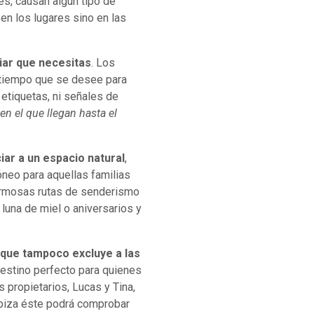
es, causan algún tipo de
en los lugares sino en las
liar que necesitas
. Los
l tiempo que se desee para
 etiquetas, ni señales de
n el que llegan hasta el
iar a un espacio natural
,
óneo para aquellas familias
hermosas rutas de senderismo
 luna de miel o aniversarios y
 que tampoco excluye a las
 destino perfecto para quienes
propietarios, Lucas y Tina,
Ibiza éste podrá comprobar