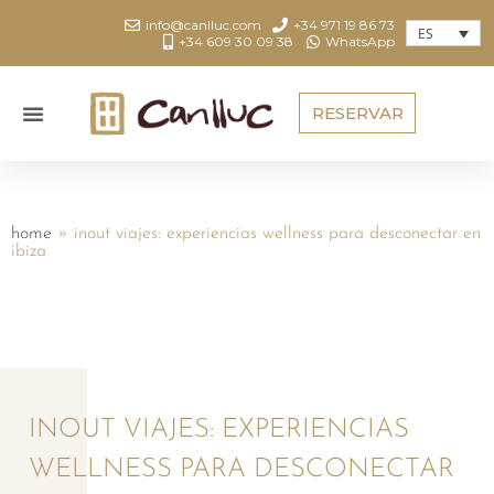
info@canlluc.com
+34 971 19 86 73
ES
+34 609 30 09 38
WhatsApp
RESERVAR
home
»
inout viajes: experiencias wellness para desconectar en
ibiza
INOUT VIAJES: EXPERIENCIAS
WELLNESS PARA DESCONECTAR