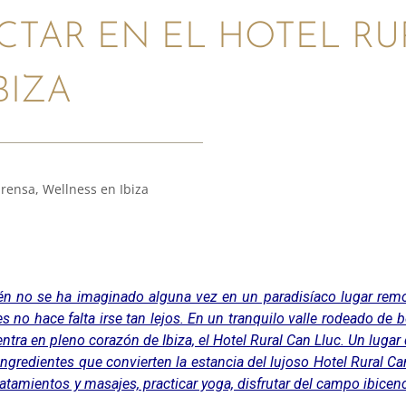
TAR EN EL HOTEL RU
BIZA
prensa
,
Wellness en Ibiza
n no se ha imaginado alguna vez en un paradisíaco lugar rem
ues no hace falta irse tan lejos. En un tranquilo valle rodeado de
entra en pleno corazón de Ibiza, el
Hotel Rural Can Lluc
. Un lugar 
. Ingredientes que convierten la estancia del lujoso Hotel Rural C
atamientos y masajes, practicar yoga, disfrutar del campo ibicen