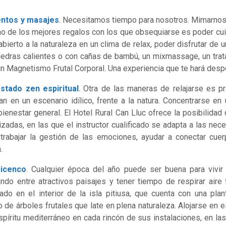
entos y masajes
. Necesitamos tiempo para nosotros. Mimarnos
 uno de los mejores regalos con los que obsequiarse es poder cui
ierto a la naturaleza en un clima de relax, poder disfrutar de 
iedras calientes o con cañas de bambú, un mixmassage, un trat
n Magnetismo Frutal Corporal. Una experiencia que te hará despe
estado zen espiritual
. Otra de las maneras de relajarse es pr
n en un escenario idílico, frente a la natura. Concentrarse en
ienestar general. El Hotel Rural Can Lluc ofrece la posibilidad 
adas, en las que el instructor cualificado se adapta a las ne
trabajar la gestión de las emociones, ayudar a conectar cue
.
bicenco
. Cualquier época del año puede ser buena para vivir 
ando entre atractivos paisajes y tener tiempo de respirar aire 
ado en el interior de la isla pitiusa, que cuenta con una pla
 de árboles frutales que late en plena naturaleza. Alojarse en e
espíritu mediterráneo en cada rincón de sus instalaciones, en la