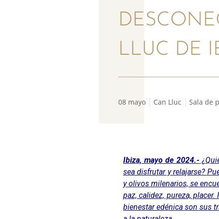
DESCONEC
LLUC DE I
08 mayo
Can Lluc
Sala de 
Ibiza, mayo de 2024.-
¿Quié
sea disfrutar y relajarse? P
y olivos milenarios, se encu
paz, calidez, pureza, placer
bienestar edénica son sus tr
a la naturaleza.