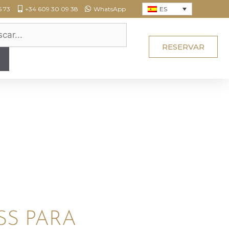
ES
6 73
+34 609 30 09 38
WhatsApp
RESERVAR
SS PARA