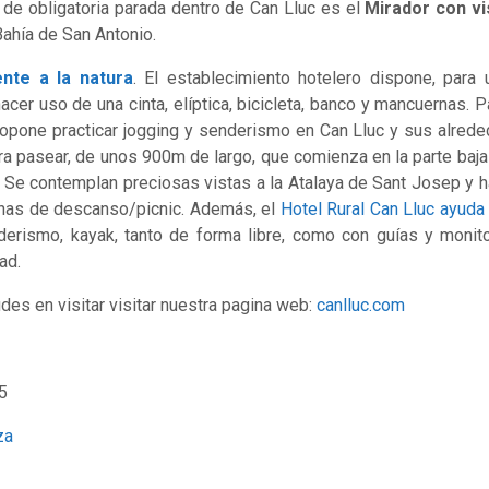
Y de obligatoria parada dentro de Can Lluc es el
Mirador con vi
Bahía de San Antonio.
nte a la natura
. El establecimiento hotelero dispone, para
r uso de una cinta, elíptica, bicicleta, banco y mancuernas. Par
opone practicar jogging y senderismo en Can Lluc y sus alreded
ra pasear, de unos 900m de largo, que comienza en la parte baja 
Se contemplan preciosas vistas a la Atalaya de Sant Josep y h
onas de descanso/picnic. Además, el
Hotel Rural Can Lluc ayuda
erismo, kayak, tanto de forma libre, como con guías y monit
ad.
des en visitar visitar nuestra pagina web:
canlluc.com
5
za